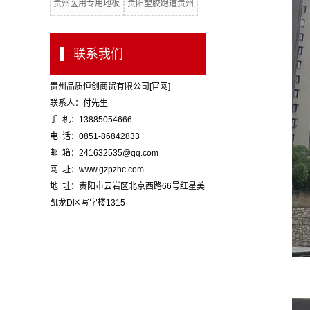
贵州医用专用地板
贵阳塑胶跑道贵州
批发
板代理
贵州得嘉地板
诺拉地板
联系我们
贵州品质恒创商贸有限公司[官网]
联系人：付先生
手 机：13885054666
电 话：0851-86842833
邮 箱：241632535@qq.com
网 址：www.gzpzhc.com
地 址：贵阳市云岩区北京西路66号红星美
凯龙D区写字楼1315