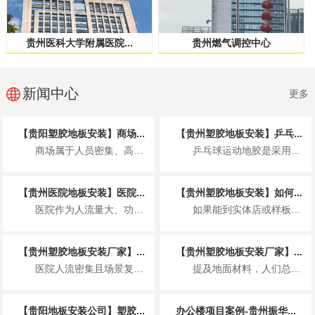
贵州医科大学附属医院...
贵州燃气调控中心
新闻中心
更多
【贵阳塑胶地板安装】商场...
【贵州塑胶地板安装】乒乓...
商场属于人员密集、高频使用的公共商业空间，塑胶地板的安装不仅要满足美观整洁的展...
乒乓球运动地胶是采用聚乙烯材料专门为运动场地开发的一种地板，具体来说就是以聚氯...
【贵州医院地板安装】医院...
【贵州塑胶地板安装】如何...
医院作为人流量大、功能分区复杂、卫生要求非常高的特殊场所，地板安装并非简单铺装...
如果能到实体店或样板间，可通过 2 个小测试快速判断，比看参数更直观： “沾水...
【贵州塑胶地板安装厂家】...
【贵州塑胶地板安装厂家】...
医院人流密集且场景复杂，塑胶地板因适配医疗需求成为主流地面材料，其基本要求围绕...
提及地面材料，人们总在实木与瓷砖间徘徊，却忽略了一款早已完成技术迭代、打破固有...
【贵阳地板安装公司】塑胶...
办公楼项目案例-贵州振华...