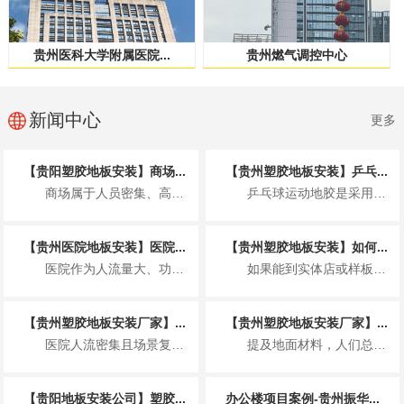
贵州医科大学附属医院...
贵州燃气调控中心
新闻中心
更多
【贵阳塑胶地板安装】商场...
【贵州塑胶地板安装】乒乓...
商场属于人员密集、高频使用的公共商业空间，塑胶地板的安装不仅要满足美观整洁的展...
乒乓球运动地胶是采用聚乙烯材料专门为运动场地开发的一种地板，具体来说就是以聚氯...
【贵州医院地板安装】医院...
【贵州塑胶地板安装】如何...
医院作为人流量大、功能分区复杂、卫生要求非常高的特殊场所，地板安装并非简单铺装...
如果能到实体店或样板间，可通过 2 个小测试快速判断，比看参数更直观： “沾水...
【贵州塑胶地板安装厂家】...
【贵州塑胶地板安装厂家】...
医院人流密集且场景复杂，塑胶地板因适配医疗需求成为主流地面材料，其基本要求围绕...
提及地面材料，人们总在实木与瓷砖间徘徊，却忽略了一款早已完成技术迭代、打破固有...
【贵阳地板安装公司】塑胶...
办公楼项目案例-贵州振华...