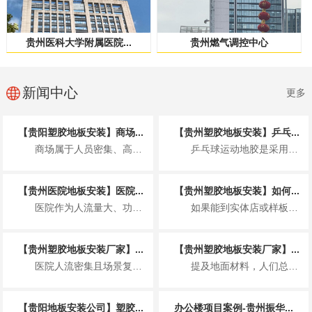
贵州医科大学附属医院...
贵州燃气调控中心
新闻中心
更多
【贵阳塑胶地板安装】商场...
【贵州塑胶地板安装】乒乓...
商场属于人员密集、高频使用的公共商业空间，塑胶地板的安装不仅要满足美观整洁的展...
乒乓球运动地胶是采用聚乙烯材料专门为运动场地开发的一种地板，具体来说就是以聚氯...
【贵州医院地板安装】医院...
【贵州塑胶地板安装】如何...
医院作为人流量大、功能分区复杂、卫生要求非常高的特殊场所，地板安装并非简单铺装...
如果能到实体店或样板间，可通过 2 个小测试快速判断，比看参数更直观： “沾水...
【贵州塑胶地板安装厂家】...
【贵州塑胶地板安装厂家】...
医院人流密集且场景复杂，塑胶地板因适配医疗需求成为主流地面材料，其基本要求围绕...
提及地面材料，人们总在实木与瓷砖间徘徊，却忽略了一款早已完成技术迭代、打破固有...
【贵阳地板安装公司】塑胶...
办公楼项目案例-贵州振华...