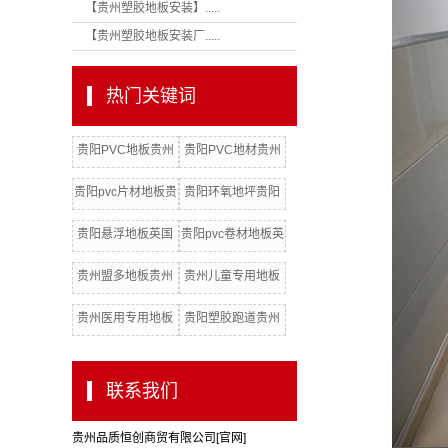
【贵州塑胶地板安装】.....
【贵州塑胶地板安装厂.....
热门关键词
贵阳PVC地板贵州
贵阳PVC地材贵州
洁福地板
阿姆斯壮PVC地板
贵阳pvc片材地板贵
贵阳环氧地坪贵阳
州LGpvc地板
pvc片材地板批发厂
贵阳悬浮地板英国
贵阳pvc卷材地板英
家
汉美臣贵州总代理
国欧保贵州总代理
贵州盟多地板贵州
贵州儿童专用地板
PVC地板辅材配件
贵州抗碘酒PVC地
贵州医用专用地板
贵阳塑胶跑道贵州
批发
板代理
贵州得嘉地板
诺拉地板
联系我们
贵州品质恒创商贸有限公司[官网]